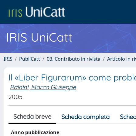
IRIS UniCatt
IRIS
PubliCatt
03. Contributo in rivista
Articolo in r
Il «Liber Figurarum» come probl
Rainini, Marco Giuseppe
2005
Scheda breve
Scheda completa
Sched
Anno pubblicazione