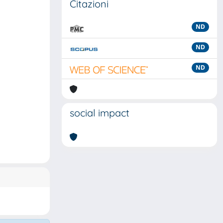
Citazioni
ND
ND
ND
social impact