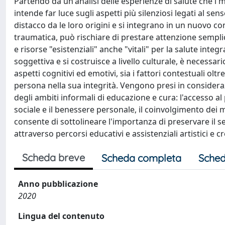
Partendo da un'analisi delle esperienze di salute che i 
intende far luce sugli aspetti più silenziosi legati al 
distacco da le loro origini e si integrano in un nuovo con
traumatica, può rischiare di prestare attenzione sempli
e risorse "esistenziali" anche "vitali" per la salute integ
soggettiva e si costruisce a livello culturale, è necessa
aspetti cognitivi ed emotivi, sia i fattori contestuali olt
persona nella sua integrità. Vengono presi in consideraz
degli ambiti informali di educazione e cura: l'accesso
sociale e il benessere personale, il coinvolgimento dei migr
consente di sottolineare l'importanza di preservare il se
attraverso percorsi educativi e assistenziali artistici e cr
Scheda breve
Scheda completa
Sched
Anno pubblicazione
2020
Lingua del contenuto