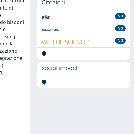
 l'articolo
Citazioni
nto di
e
ND
ndo bisogni
ND
e è
o sia gli
ND
gono la
zzazione
tegrazione
.)
social impact
i,