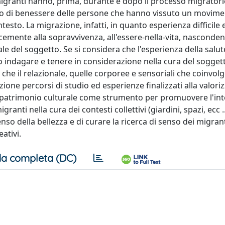
migranti hanno, prima, durante e dopo il processo migratorio,
senso di benessere delle persone che hanno vissuto un movime
testo. La migrazione, infatti, in quanto esperienza difficile 
cemente alla sopravvivenza, all'essere-nella-vita, nasconde
rale del soggetto. Se si considera che l'esperienza della salut
rio indagare e tenere in considerazione nella cura del soggett
re che il relazionale, quelle corporee e sensoriali che coinvol
ione percorsi di studio ed esperienze finalizzati alla valori
 al patrimonio culturale come strumento per promuovere l'in
anti nella cura dei contesti collettivi (giardini, spazi, ecc ..
nso della bellezza e di curare la ricerca di senso dei migrant
eativi.
a completa (DC)