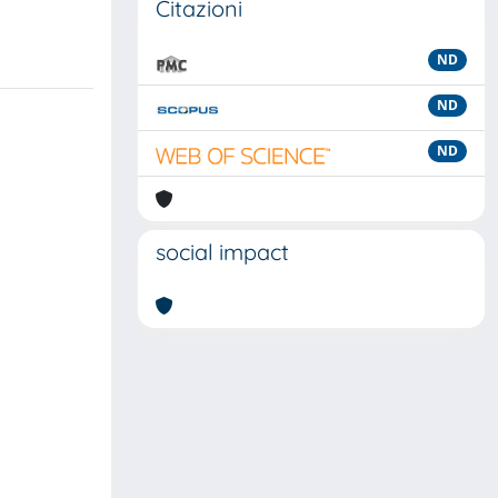
Citazioni
ND
ND
ND
social impact