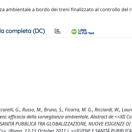
nza ambientale a bordo dei treni finalizzato al controllo del r
a completa (DC)
relli, G., Russo, M., Bruno, S., Ficarra, M. G., Ricciardi, W., Lauren
treni: efficacia della sorveglianza ambientale, Abstract de <<XII C
LA SANITÀ PUBBLICA TRA GLOBALIZZAZIONE, NUOVE ESIGENZE DI
, (Roma, 12-15 October 2011 ), <<IGIENE E SANITÀ PUBBLICA