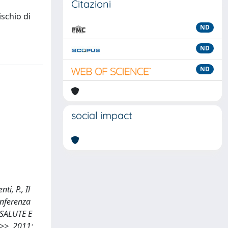
Citazioni
ischio di
ND
ND
ND
social impact
ti, P., Il
onferenza
 SALUTE E
>>, 2011;