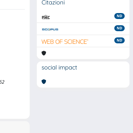
Citazioni
ND
ND
ND
social impact
-62