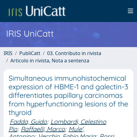
IRIS UniCatt
IRIS
PubliCatt
03. Contributo in rivista
Articolo in rivista, Nota a sentenza
Simultaneous immunohistochemical
expression of HBME-1 and galectin-3
differentiates papillary carcinomas
from hyperfunctioning lesions of the
thyroid
Fadda, Guido
;
Lombardi, Celestino
Pio
;
Raffaelli, Marco
;
Mule',
Antonino
;
Vecchio, Fabio Maria
;
Rossi,