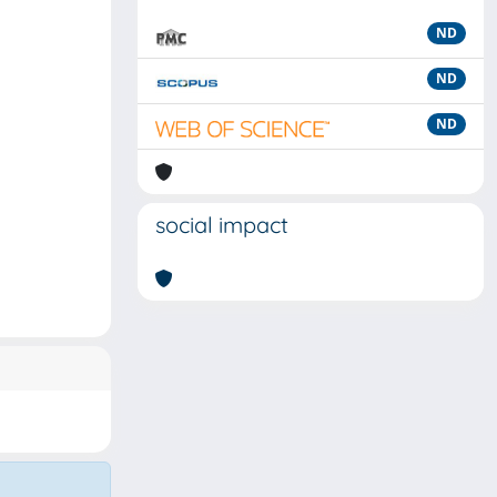
ND
ND
ND
social impact