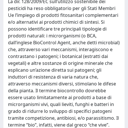
La dir. 128/2009/EC sull’utilizzo sostenibile dei
pesticidi ha reso obbligatorio per gli Stati Membri
Ue l’impiego di prodotti fitosanitari complementari
e/o alternativi ai prodotti chimici di sintesi. Si
possono identificare tre principali tipologie di
prodotti naturali: i microrganismi (o BCA,
dall’inglese BioControl Agent, anche detti microbial)
che, attraverso vari meccanismi, interagiscono e
contrastano i patogeni; i botanical (estratti dai
vegetali) e altre sostanze di origine minerale che
esplicano un’azione diretta sui patogeni; gli
induttori di resistenza di varia natura che,
attraverso meccanismi diversi, stimolano le difese
della pianta. Il termine biocontrollo dovrebbe
essere usato limitatamente ai prodotti a base di
microrganismi vivi, quali lieviti, funghi e batteri in
grado di ridurre lo sviluppo di specifici patogeni
tramite competizione, antibiosi, e/o parassitismo. Il
termine “bio”, infatti, viene dal greco “che vive”.