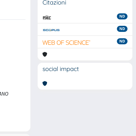
Citazioni
ND
ND
ND
social impact
ILANO