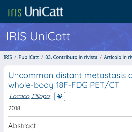
IRIS UniCatt
IRIS
PubliCatt
03. Contributo in rivista
Articolo in r
Uncommon distant metastasis o
whole-body 18F-FDG PET/CT
Lococo, Filippo
;
2018
Abstract