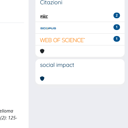
Citazioni
2
1
1
social impact
helioma
2): 125-