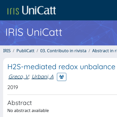
IRIS UniCatt
IRIS
PubliCatt
03. Contributo in rivista
Abstract in r
H2S-mediated redox unbalance i
Greco, V
;
Urbani, A
2019
Abstract
No abstract available