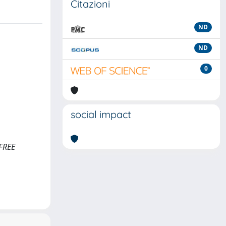
Citazioni
ND
ND
0
social impact
<FREE