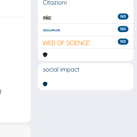
Citazioni
ND
ND
ND
social impact
]