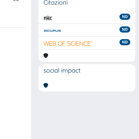
Citazioni
ND
ND
ND
social impact