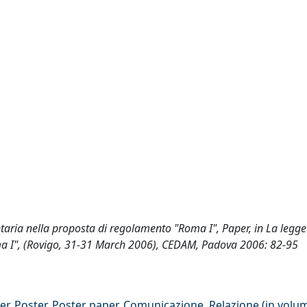
ntaria nella proposta di regolamento "Roma I", Paper, in La legge
oma I", (Rovigo, 31-31 March 2006), CEDAM, Padova 2006: 82-95
er, Poster, Poster paper, Comunicazione, Relazione (in volu