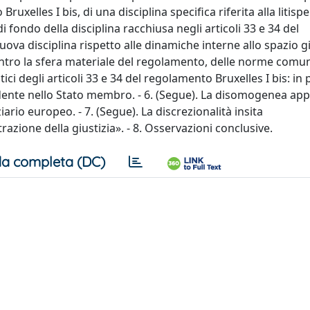
ruxelles I bis, di una disciplina specifica riferita alla litis
i fondo della disciplina racchiusa negli articoli 33 e 34 del
 nuova disciplina rispetto alle dinamiche interne allo spazio g
, entro la sfera materiale del regolamento, delle norme comun
ici degli articoli 33 e 34 del regolamento Bruxelles I bis: in 
ente nello Stato membro. - 6. (Segue). La disomogenea app
ziario europeo. - 7. (Segue). La discrezionalità insita
zione della giustizia». - 8. Osservazioni conclusive.
a completa (DC)