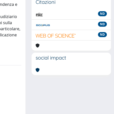
Citazioni
pendenza e
ND
iudiziario
i sulla
ND
particolare,
licazione
ND
social impact