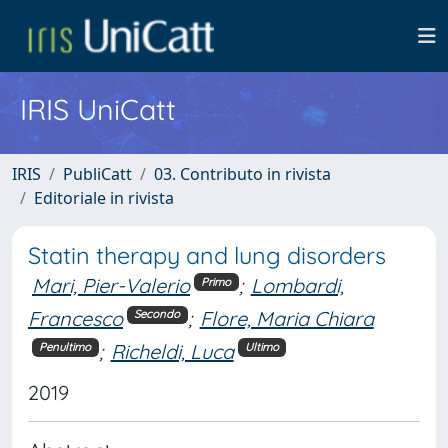
IRIS UniCatt
IRIS
PubliCatt
03. Contributo in rivista
Editoriale in rivista
Statin therapy and lung disorders
Mari, Pier-Valerio
;
Lombardi,
Primo
Francesco
;
Flore, Maria Chiara
Secondo
;
Richeldi, Luca
Penultimo
Ultimo
2019