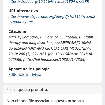
https://dx.doi.org/10.1164/rccm.201804-0725RR
URL alternativo
https://www.atsjournals.org/doi/pdf/10.1164/rccm.2
01804-0725RR
Citazione
Mari, P., Lombardi, F., Flore, M. C., Richeldi, L., Statin
therapy and lung disorders, <<AMERICAN JOURNAL
OF RESPIRATORY AND CRITICAL CARE MEDICINE>>,
2019; 200 (7): 921-923. [doi:10.1164/rccm.201804-
0725RR] [http://hdl.handle.net/10807/147385]
Appare nelle tipologie:
Editoriale in rivista
File in questo prodotto:
Non ci sono file associati a questo prodotto.