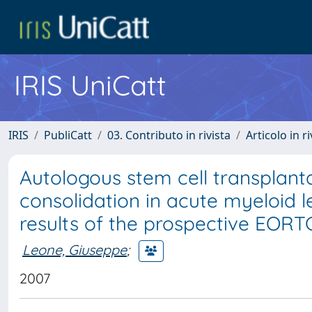
IRIS UniCatt
IRIS
PubliCatt
03. Contributo in rivista
Articolo in r
Autologous stem cell transplanta
consolidation in acute myeloid 
results of the prospective EOR
Leone, Giuseppe
;
2007