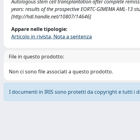
Autologous stem cell transplantation after complete remiss
years: results of the prospective EORTC-GIMEMA AML-13 s
[http://hdl.handle.net/10807/14646]
Appare nelle tipologie:
Articolo in rivista, Nota a sentenza
File in questo prodotto:
Non ci sono file associati a questo prodotto.
I documenti in IRIS sono protetti da copyright e tutti i di
Powered by
IRIS
-
about IRIS
-
Utilizzo dei cookie