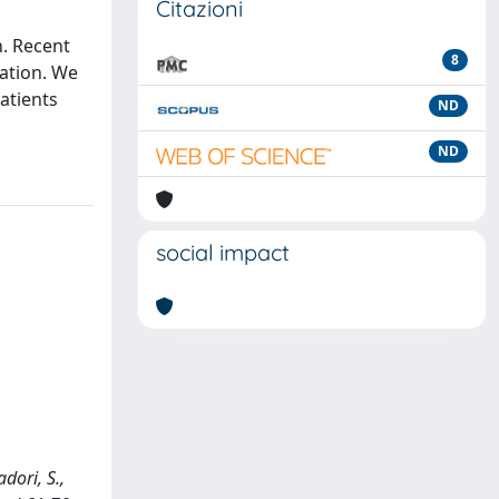
Citazioni
n. Recent
8
lation. We
atients
ND
ND
social impact
adori, S.,