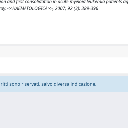
ion and first consolidation in acute myeloid leukemia patients a
tudy, <<HAEMATOLOGICA>>, 2007; 92 (3): 389-396
ritti sono riservati, salvo diversa indicazione.
-
Privacy