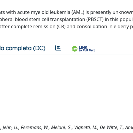
nts with acute myeloid leukemia (AML) is presently unknow
ipheral blood stem cell transplantation (PBSCT) in this popu
fter complete remission (CR) and consolidation in elderly p
a completa (DC)
G., Jehn, U., Feremans, W., Meloni, G., Vignetti, M., De Witte, T., Am