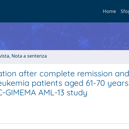
Home
Sfo
ivista, Nota a sentenza
tion after complete remission and 
leukemia patients aged 61-70 years
TC-GIMEMA AML-13 study