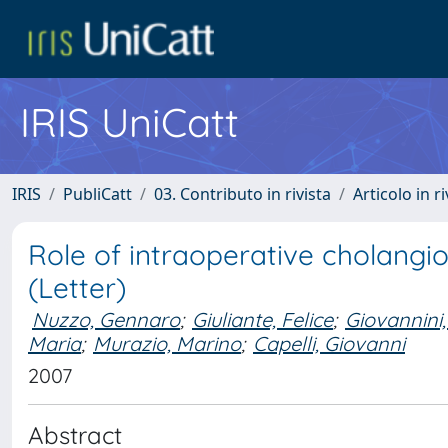
IRIS UniCatt
IRIS
PubliCatt
03. Contributo in rivista
Articolo in r
Role of intraoperative cholangio
(Letter)
Nuzzo, Gennaro
;
Giuliante, Felice
;
Giovannini,
Maria
;
Murazio, Marino
;
Capelli, Giovanni
2007
Abstract