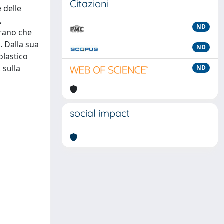
Citazioni
 delle
,
ND
trano che
. Dalla sua
ND
olastico
 sulla
ND
social impact