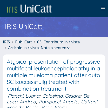
IRIS UniCatt
IRIS
PubliCatt
03. Contributo in rivista
Articolo in rivista, Nota a sentenza
Atypical presentation of progressive
multifocal leukoencephalopathy in a
multiple myeloma patient after auto
SCTsuccessfully treated with
combination treatment.
Fianchi, Luana
;
Colosimo, Cesare
;
De
Luca, Andrea
;
Pompucci, Angelo
;
Cattani
Franchi, Paola
;
Voso, Maria