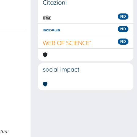
Citazioni
ND
ND
ND
social impact
studi