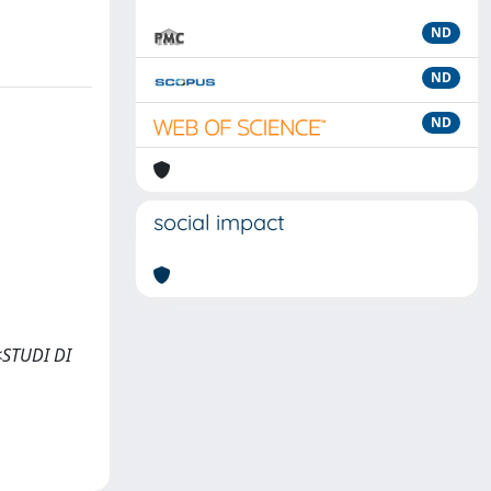
ND
ND
ND
social impact
<<STUDI DI