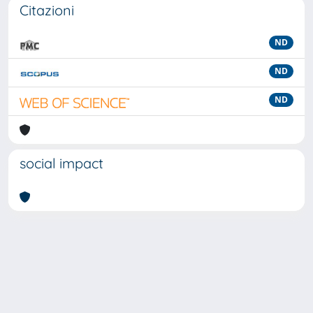
Citazioni
ND
ND
ND
social impact
Powered by
IRIS
-
about IRIS
-
Utilizzo dei cookie
-
Privacy
Copyright © 2026