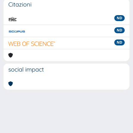
Citazioni
ND
ND
ND
social impact
Powered by
IRIS
-
about IRIS
-
Utilizzo dei cookie
-
Privacy
Copyright © 2026