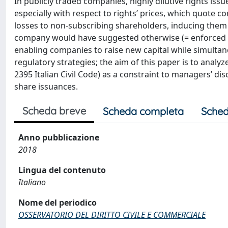
In publicly traded companies, highly dilutive rights is
especially with respect to rights’ prices, which quote c
losses to non-subscribing shareholders, inducing them to
company would have suggested otherwise (= enforced s
enabling companies to raise new capital while simultan
regulatory strategies; the aim of this paper is to analyz
2395 Italian Civil Code) as a constraint to managers’ d
share issuances.
Scheda breve
Scheda completa
Sched
Anno pubblicazione
2018
Lingua del contenuto
Italiano
Nome del periodico
OSSERVATORIO DEL DIRITTO CIVILE E COMMERCIALE