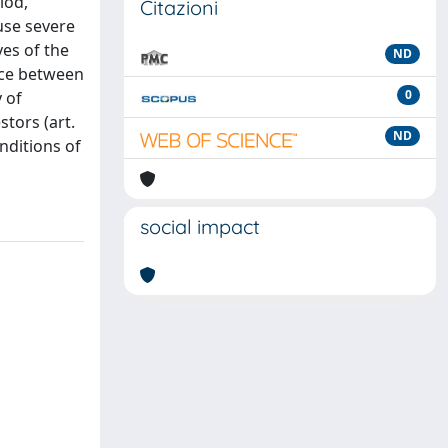
iod,
Citazioni
ause severe
ves of the
ND
nce between
0
 of
stors (art.
ND
nditions of
social impact