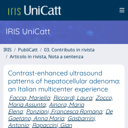
IRIS UniCatt
IRIS
PubliCatt
03. Contributo in rivista
Articolo in rivista, Nota a sentenza
Contrast-enhanced ultrasound
patterns of hepatocellular adenoma:
an Italian multicenter experience
Faccia, Mariella
;
Riccardi, Laura
;
Zocco,
Maria Assunta
;
Ainora, Maria
Elena
;
Ponziani, Francesca Romana
;
De
Gaetano, Anna Maria
;
Gasbarrini,
Antonio
;
Rapaccini, Gian