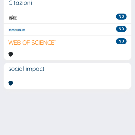
Citazioni
ND
ND
ND
social impact
Powered by
IRIS
-
about IRIS
-
Utilizzo dei cookie
-
Privacy
Copyright © 2026