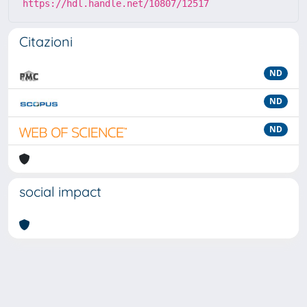
https://hdl.handle.net/10807/12517
Citazioni
ND
ND
ND
social impact