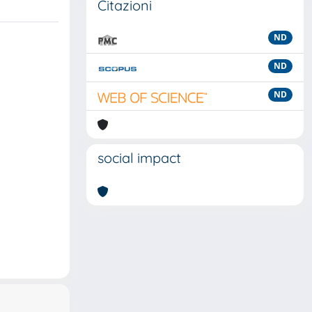
Citazioni
ND
ND
ND
social impact