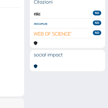
Citazioni
ND
ND
ND
social impact