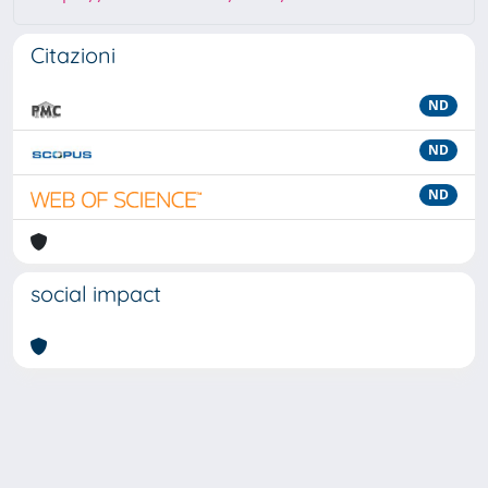
Citazioni
ND
ND
ND
social impact