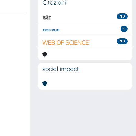
Citazioni
ND
1
ND
social impact