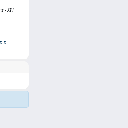
ts - XIV
io o