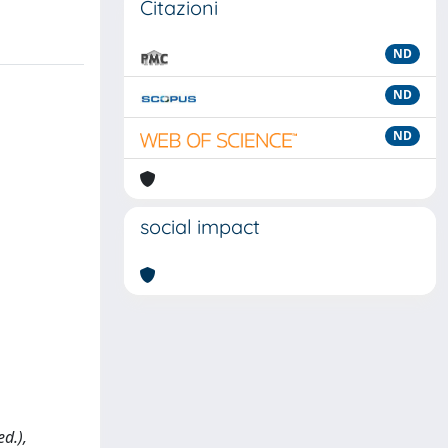
Citazioni
ND
ND
ND
social impact
d.),