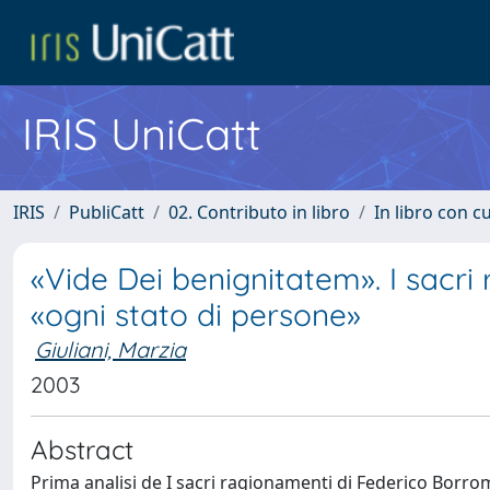
IRIS UniCatt
IRIS
PubliCatt
02. Contributo in libro
In libro con c
«Vide Dei benignitatem». I sacr
«ogni stato di persone»
Giuliani, Marzia
2003
Abstract
Prima analisi de I sacri ragionamenti di Federico Borr