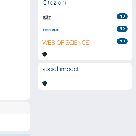
Citazioni
ND
ND
ND
social impact