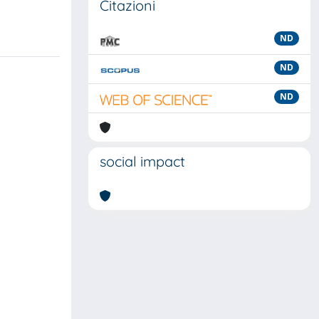
Citazioni
ND
ND
ND
social impact