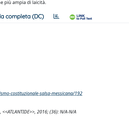
 più ampia di laicità.
a completa (DC)
icismo-costituzionale-salsa-messicana/192
na, <<ATLANTIDE>>, 2016; (36): N/A-N/A