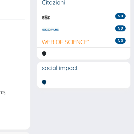
Citazioni
ND
ND
ND
social impact
rte,