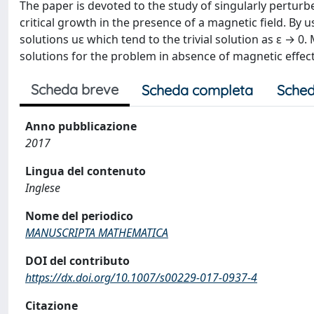
The paper is devoted to the study of singularly perturb
critical growth in the presence of a magnetic field. By
solutions uε which tend to the trivial solution as ε → 0
solutions for the problem in absence of magnetic effe
Scheda breve
Scheda completa
Sched
Anno pubblicazione
2017
Lingua del contenuto
Inglese
Nome del periodico
MANUSCRIPTA MATHEMATICA
DOI del contributo
https://dx.doi.org/10.1007/s00229-017-0937-4
Citazione