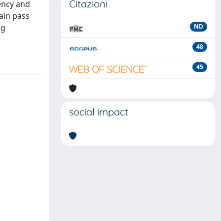
Citazioni
uency and
ain pass
ng
ND
48
45
social impact