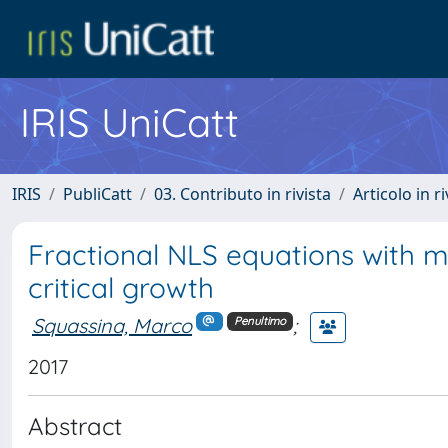
IRIS UniCatt
IRIS
PubliCatt
03. Contributo in rivista
Articolo in r
Fractional NLS equations with ma
critical growth
Squassina, Marco
;
Penultimo
2017
Abstract