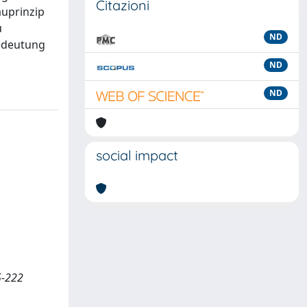
Citazioni
auprinzip
u
ND
Bedeutung
ND
ND
social impact
5-222