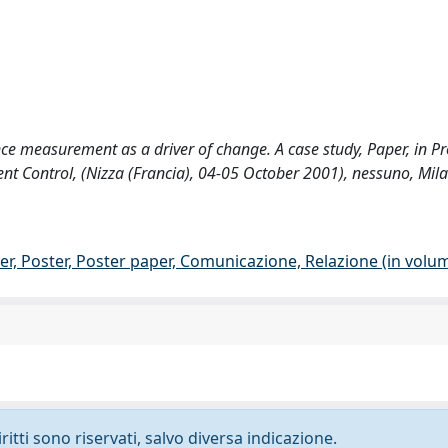
nce measurement as a driver of change. A case study, Paper, in P
ontrol, (Nizza (Francia), 04-05 October 2001), nessuno, Mil
er, Poster, Poster paper, Comunicazione, Relazione (in volu
ritti sono riservati, salvo diversa indicazione.