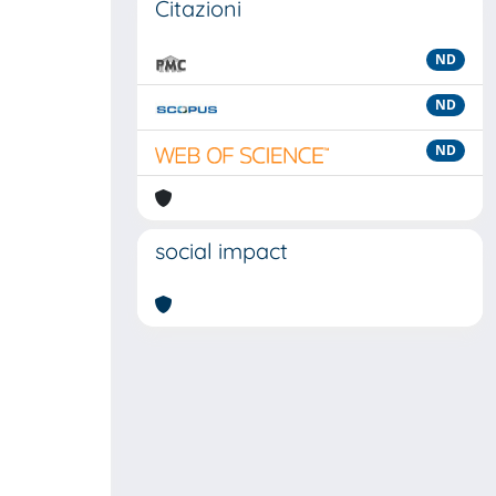
Citazioni
ND
ND
ND
social impact