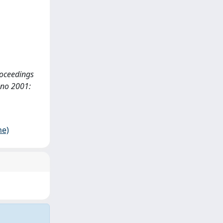
roceedings
ano 2001:
me)