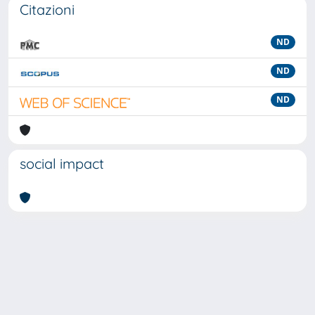
Citazioni
ND
ND
ND
social impact
Powered by
IRIS
-
about IRIS
-
Utilizzo dei cookie
-
Privacy
Copyright © 2026