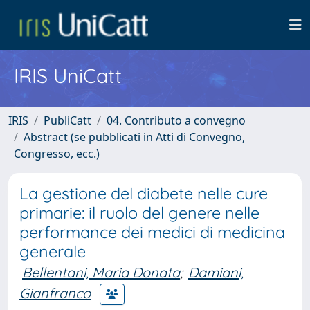
IRIS UniCatt
IRIS
PubliCatt
04. Contributo a convegno
Abstract (se pubblicati in Atti di Convegno,
Congresso, ecc.)
La gestione del diabete nelle cure
primarie: il ruolo del genere nelle
performance dei medici di medicina
generale
Bellentani, Maria Donata
;
Damiani,
Gianfranco