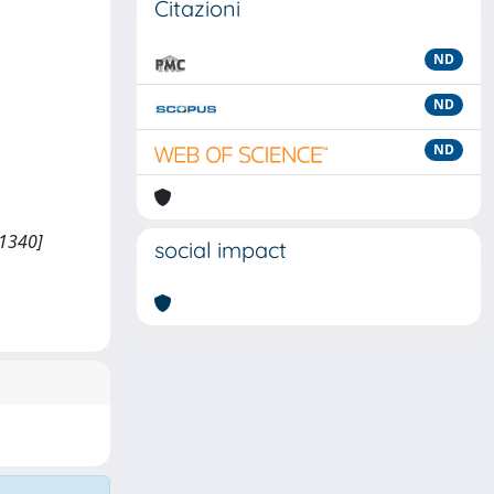
Citazioni
ND
ND
ND
11340]
social impact