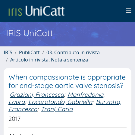
IRIS UniCatt
IRIS
PubliCatt
03. Contributo in rivista
Articolo in rivista, Nota a sentenza
When compassionate is appropriate
for end-stage aortic valve stenosis?
Graziani, Francesca
;
Manfredonia,
Laura
;
Locorotondo, Gabriella
;
Burzotta,
Francesco
;
Trani, Carlo
2017