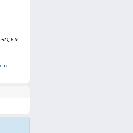
ed.), Vite
io o