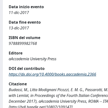
Data inizio evento
11-dic-2017
Data fine evento
13-dic-2017
ISBN del volume
9788899982768
Editore
aAccademia University Press
DOI del contributo
https://dx.doi.org/10.4000/books.aaccademia.2366
Citazione
Budassi, M., Litta Modignani Picozzi, E. M. G., Passarotti, 
with Lemlat, in Proceedings of the Fourth Italian Conferenc
December 2017), aAccademia University Press, ROMA -- IT
[http://hdl.handle.net/10807/109147]