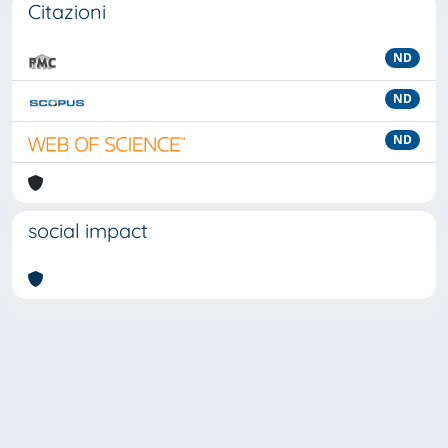
Citazioni
ND
ND
ND
social impact
Powered by
IRIS
-
about IRIS
-
Utilizzo dei cookie
-
Privacy
Copyright © 2026