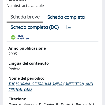
No abstract available
Scheda breve
Scheda completa
Scheda completa (DC)
Anno pubblicazione
2005
Lingua del contenuto
Inglese
Nome del periodico
THE JOURNAL OF TRAUMA, INJURY, INFECTION, AND
CRITICAL CARE
Citazione
Oliva, A., Vernooy, K., Cooter, R., David, J., Pascali, V. L.,