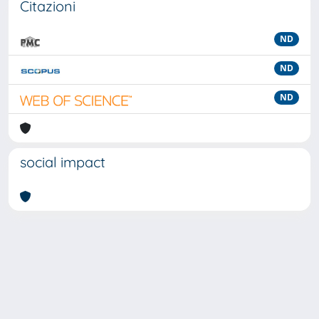
Citazioni
ND
ND
ND
social impact
Powered by
IRIS
-
about IRIS
-
Utilizzo dei cookie
-
Privacy
Copyright © 2026