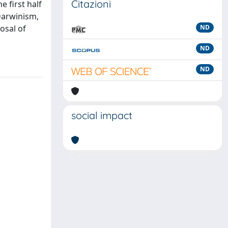
Citazioni
e first half
 Darwinism,
osal of
ND
ND
ND
social impact