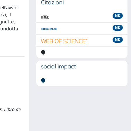
Citazioni
ell'avvio
i, il
ND
gnette,
ND
 condotta
ND
social impact
s. Libro de