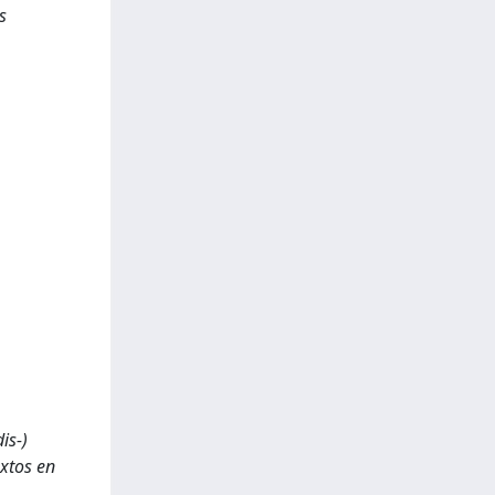
s
is-)
extos en