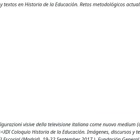
 y textos en Historia de la Educación. Retos metodológicos actual
figurazioni visive della televisione italiana come nuovo medium (d
 <<XIX Coloquio Historia de la Educación. Imágenes, discursos y t
El Escorial (Madrid), 19-22 September 2017 ), Fundación General