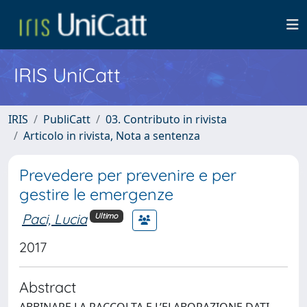
IRIS UniCatt
IRIS
PubliCatt
03. Contributo in rivista
Articolo in rivista, Nota a sentenza
Prevedere per prevenire e per
gestire le emergenze
Paci, Lucia
Ultimo
2017
Abstract