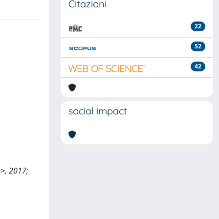
Citazioni
22
52
42
social impact
>>, 2017;