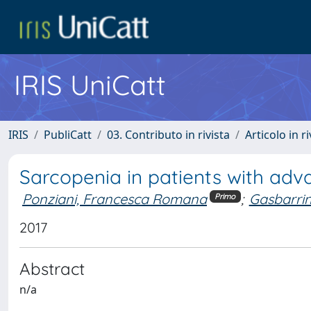
IRIS UniCatt
IRIS
PubliCatt
03. Contributo in rivista
Articolo in r
Sarcopenia in patients with adv
Ponziani, Francesca Romana
;
Gasbarrin
Primo
2017
Abstract
n/a